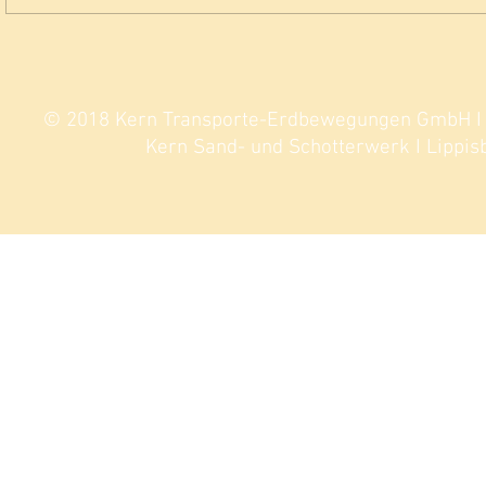
Parkplatz LRA Entenbad 2024
© 2018 Kern Transporte-Erdbewegungen GmbH I Si
Kern Sand- und Schotterwerk I Lippisb