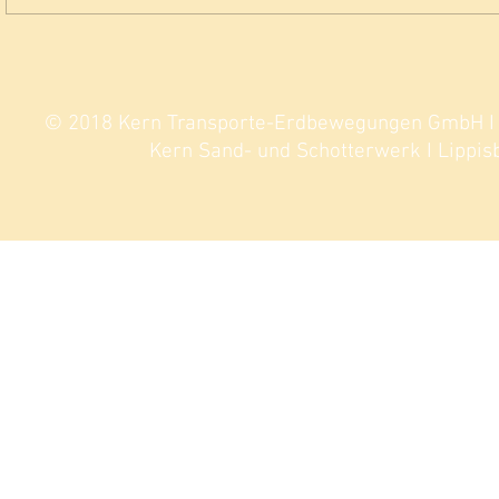
Parkplatz LRA Entenbad 2024
© 2018 Kern Transporte-Erdbewegungen GmbH I Si
Kern Sand- und Schotterwerk I Lippisb