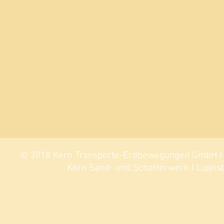
© 2018 Kern Transporte-Erdbewegungen GmbH I Si
Kern Sand- und Schotterwerk I Lippisb