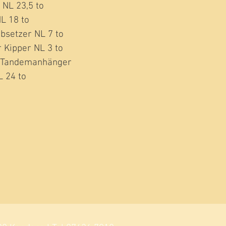
NL 23,5 to
L 18 to
setzer NL 7 to
 Kipper NL 3 to
+ Tandemanhänger
L 24 to