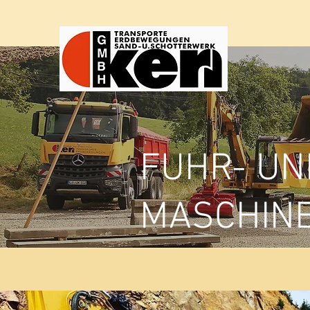
START
LEIST
FUHR- UN
MASCHIN