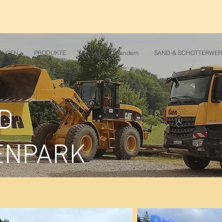
UNGEN
PRODUKTE
BETON2GO Kandern
SAND-& SCHOTTERWE
D
ENPARK